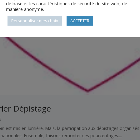
de base et les caractéristiques de sécurité du site web, de
manière anonyme.
Personnaliser mes choix
ACCEPTER
rler Dépistage
S
n est mis en lumière. Mais, la participation aux dépistages organisés 
 nationales. Ensemble, faisons remonter ces pourcentages....