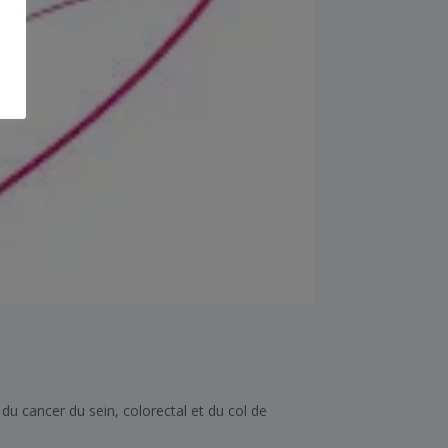
du cancer du sein, colorectal et du col de