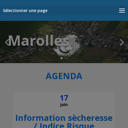
Sélectionner une page
Marolles
AGENDA
17
juin
Information sècheresse
/ Indice Risque