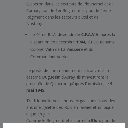
Quiberon dans les secteurs de Plouharnel et de
Carnac, pour le 1er Régiment et pour le 2ème
Régiment dans les secteurs d’Étel et de
Nostang.
Le 4ème R.I.A. deviendra le
C.F.A.V.V.
après la
disparition en décembre
1944
, du Lieutenant-
Colonel Valin de La Vaissière et du
Commandant Verrier.
Le poste de commandement se trouvait à la
caserne Dugueslin d’Auray. Ils n’investiront la
presqu’île de Quiberon qu’après l’armistice, le
9
mai 1945
.
Traditionnellement nous organisons tous les
ans une galette des Rois en janvier et un pique-
nique en juin.
Comme le Régiment était formé à
Blois
pour le
1er Bataillon et à
Vendôme
pour le 2ème