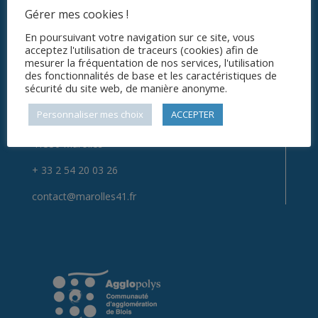
de 14h00 à 17h30
Gérer mes cookies !
En poursuivant votre navigation sur ce site, vous
acceptez l'utilisation de traceurs (cookies) afin de
ADRESSE & CONTACTS
mesurer la fréquentation de nos services, l'utilisation
des fonctionnalités de base et les caractéristiques de
sécurité du site web, de manière anonyme.
Secrétariat de Mairie
Personnaliser mes choix
ACCEPTER
24 rue des Écoles
41330 Marolles
+ 33 2 54 20 03 26
contact@marolles41.fr