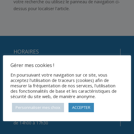
votre recherche ou utilisez le panneau de navigation ci-
dessus pour localiser l'article.
HORAIRES
Gérer mes cookies !
Le lundi
En poursuivant votre navigation sur ce site, vous
de 14h00 à 18h30
acceptez l'utilisation de traceurs (cookies) afin de
mesurer la fréquentation de nos services, l'utilisation
Le mercredi
des fonctionnalités de base et les caractéristiques de
sécurité du site web, de manière anonyme.
de 9h00 à 12h30
Personnaliser mes choix
ACCEPTER
Et le vendredi
de 14h00 à 17h30