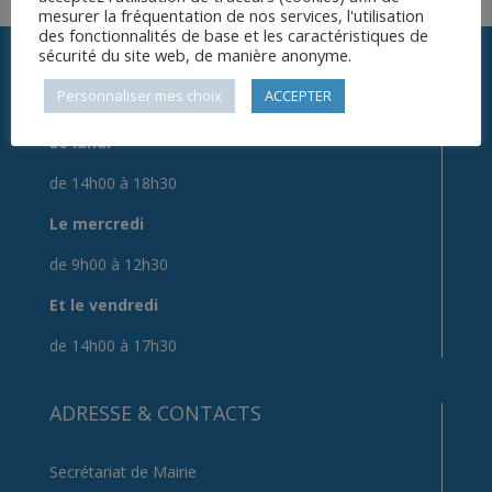
mesurer la fréquentation de nos services, l'utilisation
des fonctionnalités de base et les caractéristiques de
sécurité du site web, de manière anonyme.
HORAIRES
Personnaliser mes choix
ACCEPTER
Le lundi
de 14h00 à 18h30
Le mercredi
de 9h00 à 12h30
Et le vendredi
de 14h00 à 17h30
ADRESSE & CONTACTS
Secrétariat de Mairie